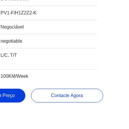
PV1-F/H1Z2Z2-K
Negociável
negotiable
L/C, T/T
100KM/Week
r Preço
Contacte Agora