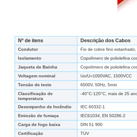
Nº de itens
Descrição dos Cabos
Condutor
Fio de cobre fino estanhad
Isolamento
Copolímero de poliolefina cos
Jaqueta de Bainha
Copolímero de poliolefina cos
Voltagem nominal
Uo/U=1000VAC, 1500VCC
Tensão de teste
6500V, 50Hz, 5min
Classificação de
-40°C-120°C, mais de 25 an
temperatura
Desempenho de Incêndio
IEC 60332-1
Emissão de fumaça
IEC61034, EN 50286-2
Carga de fogo baixa
DIN 51 900
Certificação
TUV