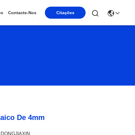
eo
Contacte-Nos
Citações
taico De 4mm
DONGJIAXIN