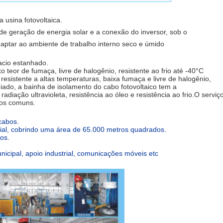
 usina fotovoltaica.
de geração de energia solar e a conexão do inversor, sob o
daptar ao ambiente de trabalho interno seco e úmido
macio estanhado.
ixo teor de fumaça, livre de halogênio, resistente ao frio até -40°C
 resistente a altas temperaturas, baixa fumaça e livre de halogênio,
iado, a bainha de isolamento do cabo fotovoltaico tem a
radiação ultravioleta, resistência ao óleo e resistência ao frio.O serviç
bos comuns.
cabos.
rial, cobrindo uma área de 65.000 metros quadrados.
os.
nicipal, apoio industrial, comunicações móveis etc