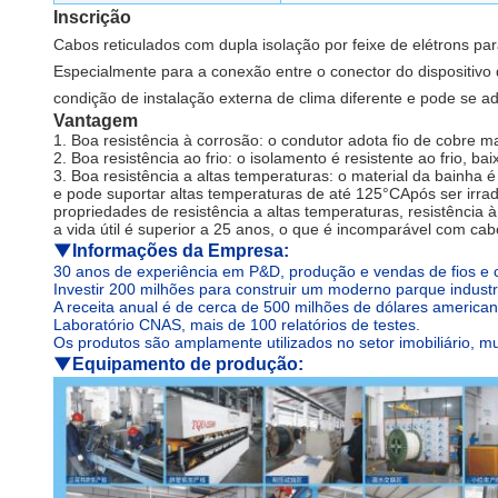
Inscrição
Cabos reticulados com dupla isolação por feixe de elétrons para
Especialmente para a conexão entre o conector do dispositivo 
condição de instalação externa de clima diferente e pode se a
Vantagem
1. Boa resistência à corrosão: o condutor adota fio de cobre 
2. Boa resistência ao frio: o isolamento é resistente ao frio, ba
3. Boa resistência a altas temperaturas: o material da bainha é
e pode suportar altas temperaturas de até 125°CApós ser irrad
propriedades de resistência a altas temperaturas, resistência à 
a vida útil é superior a 25 anos, o que é incomparável com ca
▼
Informações da Empresa:
30 anos de experiência em P&D, produção e vendas de fios e 
Investir 200 milhões para construir um moderno parque indust
A receita anual é de cerca de 500 milhões de dólares american
Laboratório CNAS, mais de 100 relatórios de testes.
Os produtos são amplamente utilizados no setor imobiliário, mu
▼
Equipamento de produção: