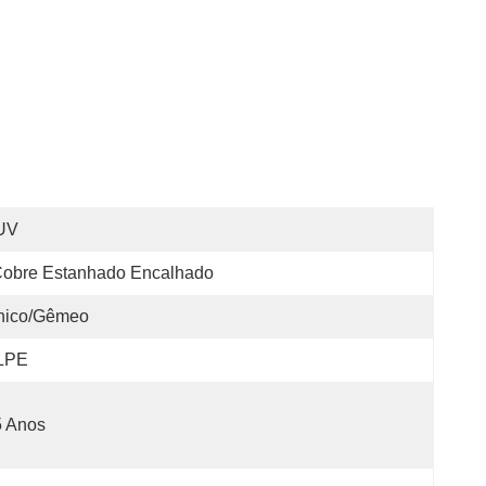
UV
obre Estanhado Encalhado
nico/gêmeo
LPE
5 Anos