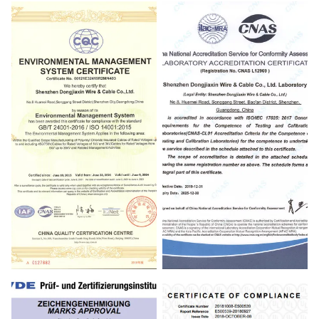
Quality management systems
Assessment specification for
occupational health & safety
management
systemsenvironmental
management systems
Environmental management
Labortory Accerditation
systems
Certificate