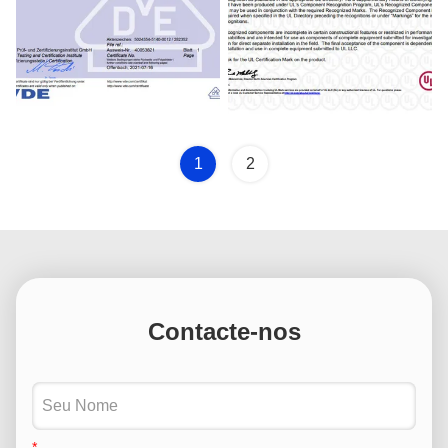
VED Certificate
UL Certificate
1
2
Contacte-nos