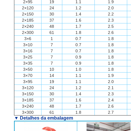
2×95
19
1.1
1.9
2×120
24
1.2
2.0
2×150
30
1.4
2.2
2×185
37
1.6
2.3
2×240
48
1.7
2.5
2×300
61
1.8
2.6
3×6
1
0.7
1.8
3×10
7
0.7
1.8
3×16
7
0.7
1.8
3×25
7
0.9
1.8
3×35
7
0.9
1.8
3×50
10
1.0
1.8
3×70
14
1.1
1.9
3×95
19
1.1
2.0
3×120
24
1.2
2.1
3×150
30
1.4
2.3
3×185
37
1.6
2.4
3×240
48
1.7
2.6
3×300
61
1.8
2.7
▼
Detalhes da embalagem