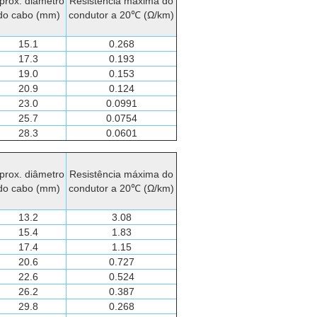
prox. diâmetro
Resistência máxima do
do cabo (mm)
condutor a 20℃ (Ω/km)
15.1
0.268
17.3
0.193
19.0
0.153
20.9
0.124
23.0
0.0991
25.7
0.0754
28.3
0.0601
prox. diâmetro
Resistência máxima do
do cabo (mm)
condutor a 20℃ (Ω/km)
13.2
3.08
15.4
1.83
17.4
1.15
20.6
0.727
22.6
0.524
26.2
0.387
29.8
0.268