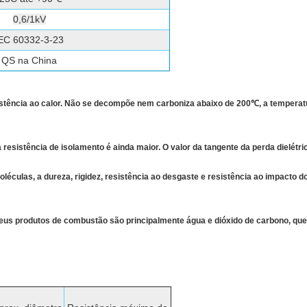
0,6/1kV
EC 60332-3-23
QS na China
tência ao calor. Não se decompõe nem carboniza abaixo de 200℃, a temperatura
resistência de isolamento é ainda maior. O valor da tangente da perda dielétri
éculas, a dureza, rigidez, resistência ao desgaste e resistência ao impacto
o. Seus produtos de combustão são principalmente água e dióxido de carbono, q