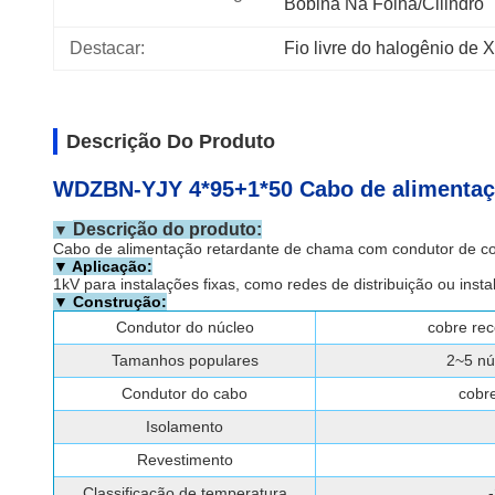
Bobina Na Folha/cilindro
Destacar:
Fio livre do halogênio de
Descrição Do Produto
WDZBN-YJY 4*95+1*50 Cabo de alimentação
Descrição do produto:
▼
Cabo de alimentação retardante de chama com condutor de c
▼ Aplicação:
1kV para instalações fixas, como redes de distribuição ou instal
▼ Construção:
Condutor do núcleo
cobre reco
Tamanhos populares
2~5 nú
Condutor do cabo
cobre
Isolamento
Revestimento
Classificação de temperatura