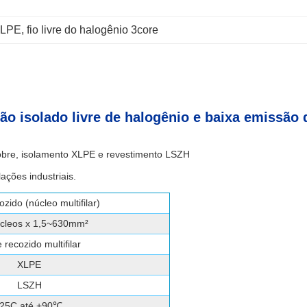
 XLPE
, 
fio livre do halogênio 3core
 isolado livre de halogênio e baixa emissão
obre, isolamento XLPE e revestimento LSZH
ações industriais.
zido (núcleo multifilar)
cleos x 1,5~630mm²
 recozido multifilar
XLPE
LSZH
-25C até +90℃