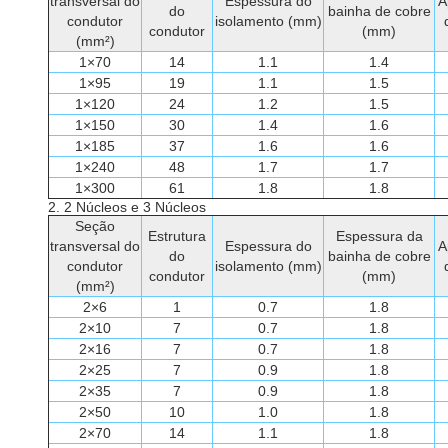
transversal do
Espessura do
A
do
bainha de cobre
condutor
isolamento (mm)
condutor
(mm)
(mm²)
1×70
14
1.1
1.4
1×95
19
1.1
1.5
1×120
24
1.2
1.5
1×150
30
1.4
1.6
1×185
37
1.6
1.6
1×240
48
1.7
1.7
1×300
61
1.8
1.8
2. 2 Núcleos e 3 Núcleos
Seção
Estrutura
Espessura da
transversal do
Espessura do
A
do
bainha de cobre
condutor
isolamento (mm)
condutor
(mm)
(mm²)
2×6
1
0.7
1.8
2×10
7
0.7
1.8
2×16
7
0.7
1.8
2×25
7
0.9
1.8
2×35
7
0.9
1.8
2×50
10
1.0
1.8
2×70
14
1.1
1.8