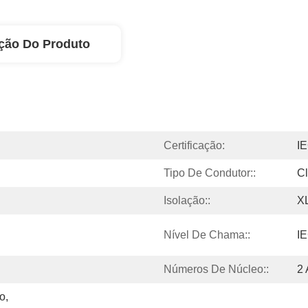
ção Do Produto
Certificação:
I
Tipo De Condutor::
Cl
Isolação::
X
Nível De Chama::
I
Números De Núcleo::
2 
, 