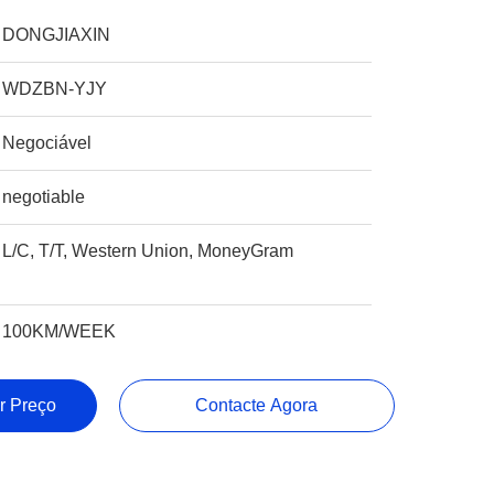
DONGJIAXIN
WDZBN-YJY
Negociável
negotiable
L/C, T/T, Western Union, MoneyGram
100KM/WEEK
r Preço
Contacte Agora