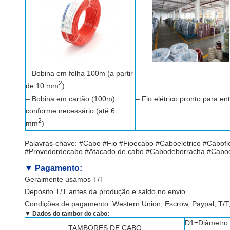
– Bobina em folha 100m (a partir
2
de 10 mm
)
– Bobina em cartão (100m)
– Fio elétrico pronto para en
conforme necessário (até 6
2
mm
)
Palavras-chave: #Cabo #Fio #Fioecabo #Caboeletrico #Cabof
#Provedordecabo #Atacado de cabo #Cabodeborracha #Cabod
▼
Pagamento:
Geralmente usamos T/T
Depósito T/T antes da produção e saldo no envio.
Condições de pagamento: Western Union, Escrow, Paypal, T/T,
▼ Dados do tambor do cabo:
D1=Diâmetro
TAMBORES DE CABO