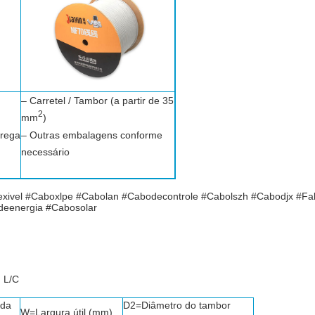
– Carretel / Tambor (a partir de 35
2
mm
)
trega
– Outras embalagens conforme
necessário
lexivel #Caboxlpe #Cabolan #Cabodecontrole #Cabolszh #Cabodjx #F
eenergia #Cabosolar
 L/C
 da
D2=Diâmetro do tambor
W=Largura útil (mm)