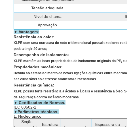
Tensão adequada
Nível de chama
I
Aprovação
▼ Vantagem:
Resistência ao calor:
XLPE com uma estrutura de rede tridimensional possui excelente resis
pode atingir 40 anos;
Desempenho de isolamento:
XLPE mantém as boas propriedades de isolamento originais do PE, e a 
Propriedades mecânicas:
Devido ao estabelecimento de novas ligações químicas entre macromol
ser vulnerável ao estresse ambiental e rachaduras.
Resistência química:
XLPE possui forte resistência a ácidos e álcalis e resistência a óle
de segurança contra incêndio modernos.
▼ Certificados de Normas:
IEC 60502-1
▼Parâmetros técnicos:
1. Núcleo único
Seção
Estrutura
Espessura da