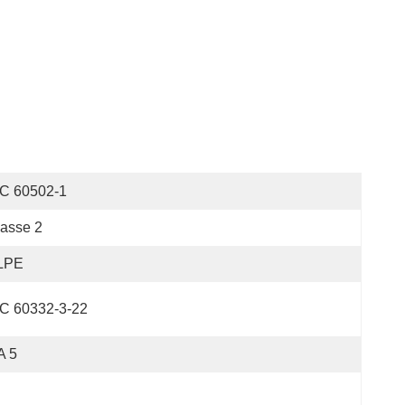
EC 60502-1
asse 2
LPE
EC 60332-3-22
A 5