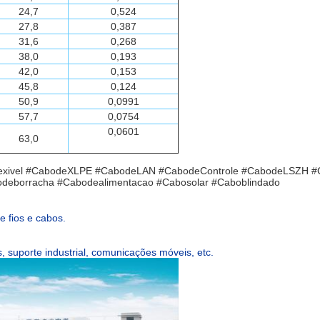
24,7
0,524
27,8
0,387
31,6
0,268
38,0
0,193
42,0
0,153
45,8
0,124
50,9
0,0991
57,7
0,0754
0,0601
63,0
oflexivel #CabodeXLPE #CabodeLAN #CabodeControle #CabodeLSZH 
deborracha #Cabodealimentacao #Cabosolar #Caboblindado
 fios e cabos.
 suporte industrial, comunicações móveis, etc.