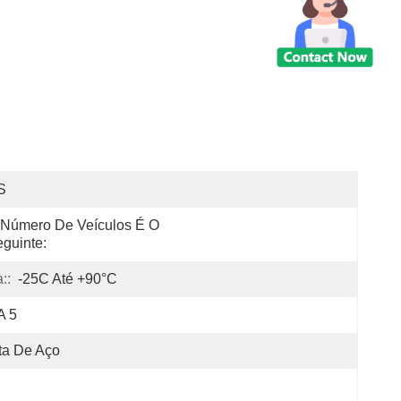
S
Número De Veículos É O 
guinte:
::
-25C Até +90°C
A 5
ta De Aço