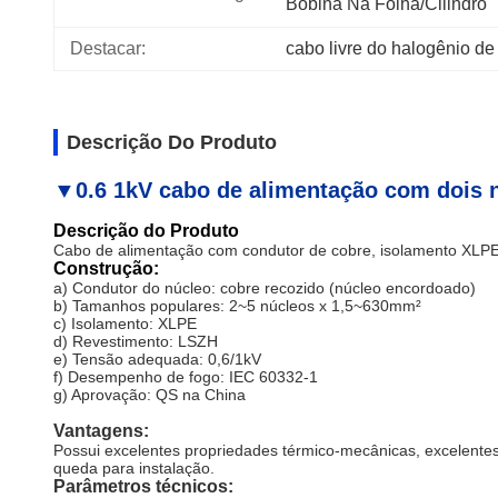
Bobina Na Folha/cilindro
Destacar:
cabo livre do halogênio de
Descrição Do Produto
▼0.6 1kV cabo de alimentação com dois n
Descrição do Produto
Cabo de alimentação com condutor de cobre, isolamento XLPE
Construção:
a) Condutor do núcleo: cobre recozido (núcleo encordoado)
b) Tamanhos populares: 2~5 núcleos x 1,5~630mm²
c) Isolamento: XLPE
d) Revestimento: LSZH
e) Tensão adequada: 0,6/1kV
f) Desempenho de fogo: IEC 60332-1
g) Aprovação: QS na China
Vantagens:
Possui excelentes propriedades térmico-mecânicas, excelentes 
queda para instalação.
Parâmetros técnicos: