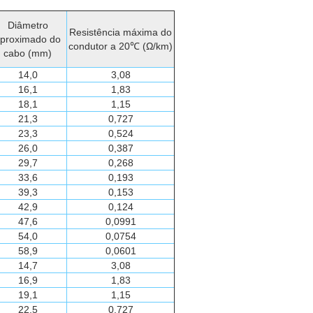
Diâmetro
Resistência máxima do
proximado do
condutor a 20℃ (Ω/km)
cabo (mm)
14,0
3,08
16,1
1,83
18,1
1,15
21,3
0,727
23,3
0,524
26,0
0,387
29,7
0,268
33,6
0,193
39,3
0,153
42,9
0,124
47,6
0,0991
54,0
0,0754
58,9
0,0601
14,7
3,08
16,9
1,83
19,1
1,15
22,5
0,727