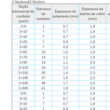
2 Núcleos&3 Núcleos
Seção
Estrutura
Espessura da
transversal do
Espessura do
do
bainha de cobre
a
condutor
isolamento (mm)
condutor
(mm)
(mm²)
2×6
1
0,7
1,8
2×10
7
0,7
1,8
2×16
7
0,7
1,8
2×25
7
0,9
1,8
2×35
7
0,9
1,8
2×50
10
1,0
1,8
2×70
14
1,1
1,9
2×95
19
1,1
2,0
2×120
24
1,2
2,2
2×150
30
1,4
2,3
2×185
37
1,6
2,5
2×240
48
1,7
2,6
2×300
61
1,8
2,8
3×6
1
0,7
1,8
3×10
7
0,7
1,8
3×16
7
0,7
1,8
3×25
7
0,9
1,8