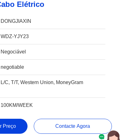
abo Elétrico
DONGJIAXIN
WDZ-YJY23
Negociável
negotiable
L/C, T/T, Western Union, MoneyGram
100KM/WEEK
r Preço
Contacte Agora