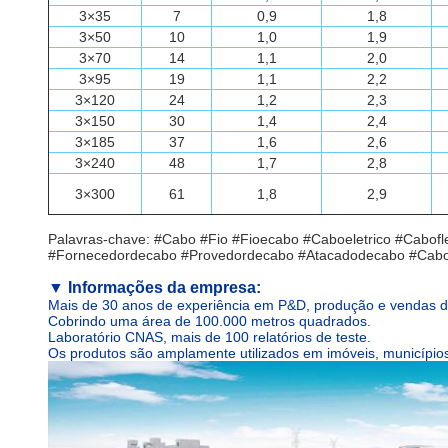
3×35
7
0,9
1,8
3×50
10
1,0
1,9
3×70
14
1,1
2,0
3×95
19
1,1
2,2
3×120
24
1,2
2,3
3×150
30
1,4
2,4
3×185
37
1,6
2,6
3×240
48
1,7
2,8
3×300
61
1,8
2,9
Palavras-chave: #Cabo #Fio #Fioecabo #Caboeletrico #Cab
#Fornecedordecabo #Provedordecabo #Atacadodecabo #Cabo
▼
Informações da empresa:
Mais de 30 anos de experiência em P&D, produção e vendas de
Cobrindo uma área de 100.000 metros quadrados.
Laboratório CNAS, mais de 100 relatórios de teste.
Os produtos são amplamente utilizados em imóveis, municípios,