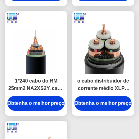
blindada
fogo de 3 núcleos
1*240 cabo do RM
o cabo distribuidor de
25mm2 NA2XS2Y, cabo
corrente médio XLPE
subterrâneo de Uo/U
da tensão 11kv isolou
Obtenha o melhor preço
12-20kV Urd
Obtenha o melhor preço
único IEC 60502 do
núcleo