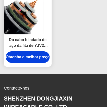
Do cabo blindado de
aço da fita de YJV22
3x240mm2 XLPE
Obtenha o melhor preço
milivolt tensão média
Contacte-nos
SHENZHEN DONGJIAXIN