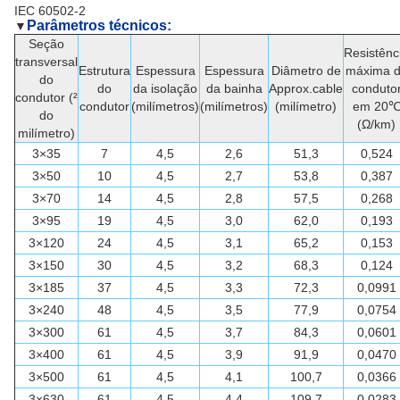
IEC 60502-2
Parâmetros técnicos:
▼
Seção
Resistênc
transversal
Estrutura
Espessura
Espessura
Diâmetro de
máxima 
do
do
da isolação
da bainha
Approx.cable
conduto
condutor (²
condutor
(milímetros)
(milímetros)
(milímetro)
em 20
do
(Ω/km)
milímetro)
3×35
7
4,5
2,6
51,3
0,524
3×50
10
4,5
2,7
53,8
0,387
3×70
14
4,5
2,8
57,5
0,268
3×95
19
4,5
3,0
62,0
0,193
3×120
24
4,5
3,1
65,2
0,153
3×150
30
4,5
3,2
68,3
0,124
3×185
37
4,5
3,3
72,3
0,0991
3×240
48
4,5
3,5
77,9
0,0754
3×300
61
4,5
3,7
84,3
0,0601
3×400
61
4,5
3,9
91,9
0,0470
3×500
61
4,5
4,1
100,7
0,0366
3×630
61
4,5
4,4
109,7
0,0283