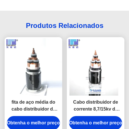
Produtos Relacionados
fita de aço média do
Cabo distribuidor de
cabo distribuidor de
corrente 8,7/15kv de
corrente da tensão do
YJV22 YJLV22 YJV23,
Obtenha o melhor preço
PVC YJV22 de 35mm
Obtenha o melhor preço
fio elétrico à prova de