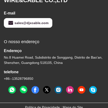
WIRE&CABLE CO.,LTD
E-mail
sales@djxcable.com
O nosso endereço
Endereço
No.8 Huamei Road, Subdistrito de Songgang, Distrito de Bao'an,
Shenzhen, Guangdong 518105, China
telefone
+86--13528796850
Política de Privacidade
|
Mapa do Site