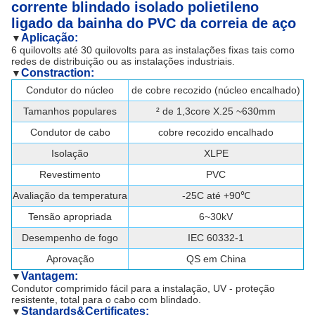
corrente blindado isolado polietileno
ligado da bainha do PVC da correia de aço
Aplicação:
▼
6 quilovolts até 30 quilovolts para as instalações fixas tais como
redes de distribuição ou as instalações industriais.
Constraction:
▼
Condutor do núcleo
de cobre recozido (núcleo encalhado)
Tamanhos populares
² de 1,3core X.25 ~630mm
Condutor de cabo
cobre recozido encalhado
Isolação
XLPE
Revestimento
PVC
Avaliação da temperatura
-25C até +90℃
Tensão apropriada
6~30kV
Desempenho de fogo
IEC 60332-1
Aprovação
QS em China
Vantagem:
▼
Condutor comprimido fácil para a instalação, UV - proteção
resistente, total para o cabo com blindado.
Standards&Certificates:
▼