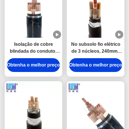
Isolação de cobre
No subsolo fio elétrico
blindada do condutor
de 3 núcleos, 240mm2
XLPE do cabo elétrico
24kv 6,6 de N2XRY STA
Obtenha o melhor preço
da fita 1KV de aço
Obtenha o melhor preço
quilovolts de cabo
distribuidor de corrente