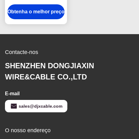
preto 70mm VV22
Obtenha o melhor preço
YJV22
Contacte-nos
SHENZHEN DONGJIAXIN
WIRE&CABLE CO.,LTD
E-mail
sales@djxcable.com
O nosso endereço