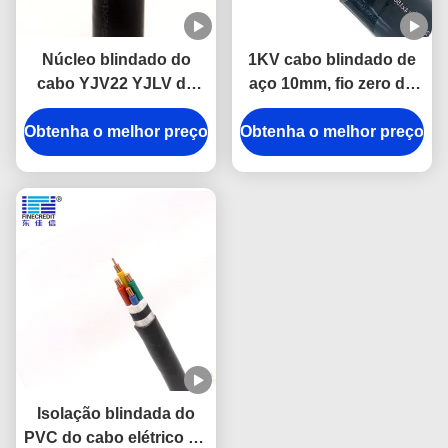
Núcleo blindado do
1KV cabo blindado de
cabo YJV22 YJLV do
aço 10mm, fio zero do
núcleo da fita do roubo
halogênio do baixo
Obtenha o melhor preço
dobro multi
Obtenha o melhor preço
fumo de LZSH XLPE
Isolação blindada do
PVC do cabo elétrico do