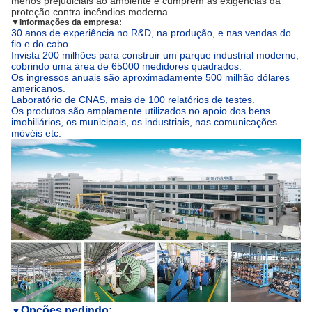
menos prejudiciais ao ambiente e cumprem as exigências da
proteção contra incêndios moderna.
▼
Informações da empresa:
30 anos de experiência no R&D, na produção, e nas vendas do
fio e do cabo.
Invista 200 milhões para construir um parque industrial moderno,
cobrindo uma área de 65000 medidores quadrados.
Os ingressos anuais são aproximadamente 500 milhão dólares
americanos.
Laboratório de CNAS, mais de 100 relatórios de testes.
Os produtos são amplamente utilizados no apoio dos bens
imobiliários, os municipais, os industriais, nas comunicações
móvéis etc.
Opções pedindo:
▼