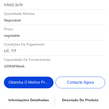
YJV22-3x70
Quantidade Mínima:
Negociável
Preço:
negotiable
Condições De Pagamento:
L/C, T/T
Capacidade De Fornecimento:
100KM/Week
Obtenha O Melhor Preço
Contacte Agora
Informações Detalhadas
Descrição Do Produto