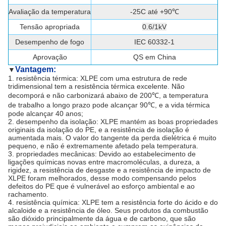
Avaliação da temperatura
-25C até +90℃
Tensão apropriada
0.6/1kV
Desempenho de fogo
IEC 60332-1
Aprovação
QS em China
Vantagem:
▼
1. resistência térmica: XLPE com uma estrutura de rede
tridimensional tem a resistência térmica excelente. Não
decomporá e não carbonizará abaixo de 200℃, a temperatura
de trabalho a longo prazo pode alcançar 90℃, e a vida térmica
pode alcançar 40 anos;
2. desempenho da isolação: XLPE mantém as boas propriedades
originais da isolação do PE, e a resistência de isolação é
aumentada mais. O valor do tangente da perda dielétrica é muito
pequeno, e não é extremamente afetado pela temperatura.
3. propriedades mecânicas: Devido ao estabelecimento de
ligações químicas novas entre macromoléculas, a dureza, a
rigidez, a resistência de desgaste e a resistência de impacto de
XLPE foram melhorados, desse modo compensando pelos
defeitos do PE que é vulnerável ao esforço ambiental e ao
rachamento.
4. resistência química: XLPE tem a resistência forte do ácido e do
alcaloide e a resistência de óleo. Seus produtos da combustão
são dióxido principalmente da água e de carbono, que são