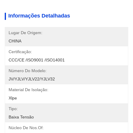
Informações Detalhadas
Lugar De Origem:
CHINA
Certificação:
CCC/CE /ISO9001 /ISO14001
Número Do Modelo:
JV/YJLV/YJLV22/YJLV32
Material De Isolação:
Xlpe
Tipo:
Baixa Tensão
Núcleo De Nos.of: