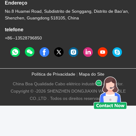
Endereço
No.8 Huamei Road, Subdistrito de Songgang, Distrito de Bao'an,
Shenzhen, Guangdong 518105, China
telefone
+86--13528796850
Política de Privacidade
|
Mapa do Site
China Boa Qualidade Cabo elétrico industrial Fornecedor.
Copyright © -2026 SHENZHEN DONGJIAXIN WIRE&CABLE
CO.,LTD . Todos os direitos reservados.