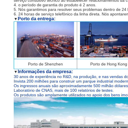
serviço consultivo técnico ao estabelecer relacionamentos da 
4. o período de garantia do produto é 2 anos.
5. Nós garantimos para resolver seus problemas dentro de 24 
6. 24 horas de serviço telefônico da linha direta. Nós aponta
Porto da entrega:
▼
Porto de
Shenzhen
Porto de Hong Kong
Informações da empresa:
▼
30 anos de experiência no R&D, na produção, e nas vendas do 
Invista 200 milhões para construir um parque industrial mod
Os ingressos anuais são aproximadamente 500 milhão dólares
Laboratório de CNAS, mais de 100 relatórios de testes.
Os produtos são amplamente utilizados no apoio dos bens imobi