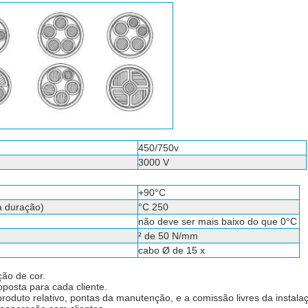
450/750v
3000 V
+90°C
a duração)
°C 250
não deve ser mais baixo do que 0°C
² de 50 N/mm
cabo Ø de 15 x
ção de cor.
oposta para cada cliente.
oduto relativo, pontas da manutenção, e a comissão livres da instala