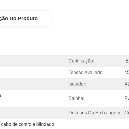
ção Do Produto
Certificação:
I
Tensão Avaliado:
4
Isolador:
X
 
Bainha:
P
Detalhes Da Embalagem:
Ci
, cabo de controle blindado