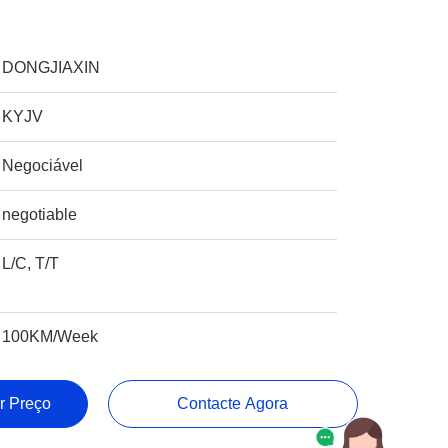
DONGJIAXIN
KYJV
Negociável
negotiable
L/C, T/T
100KM/Week
r Preço
Contacte Agora