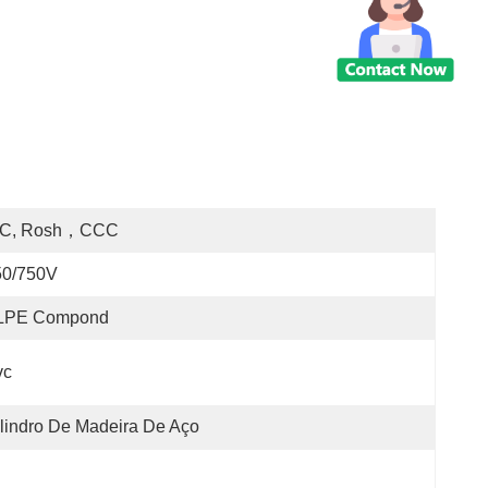
EC, Rosh，CCC
50/750V
LPE Compond
vc
lindro De Madeira De Aço