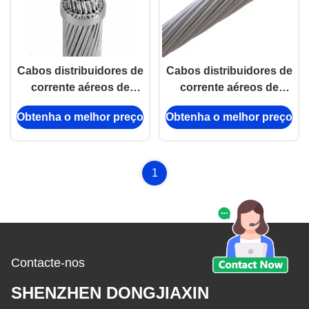
Cabos distribuidores de
Cabos distribuidores de
corrente aéreos de
corrente aéreos de
AAAC, cabo 6201 6101
ASTM B399, fio de Aaac
Obtenha o melhor preço
Obtenha o melhor preço
empacotado aéreo de
da isolação de XLPE
alumínio
1
Contacte-nos
SHENZHEN DONGJIAXIN