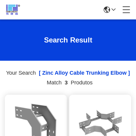
Search Result
Your Search
[ Zinc Alloy Cable Trunking Elbow ]
Match
3
Produtos