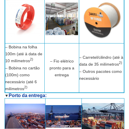
– Bobina na folha
100m (até à data de
– Carretel/cilindro (até à
2)
10 milímetros
– Fio elétrico
2)
data de 35 milímetros
– Bobina no cartão
pronto para a
– Outros pacotes como
(100m) como
entrega
necessário
necessário (até 6
2)
milímetros
Porto da entrega:
▼