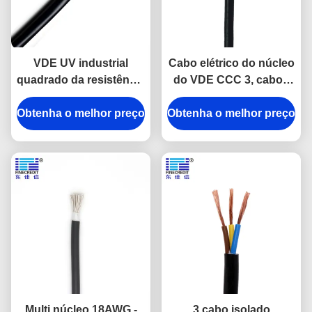
VDE UV industrial
Cabo elétrico do núcleo
quadrado da resistência
do VDE CCC 3, cabos
do cabo elétrico de
elétricos do PVC de
Obtenha o melhor preço
H03VV-F/RVV 3 * 0,5
Obtenha o melhor preço
H03VV-F H05VV-F
Multi núcleo 18AWG -
3 cabo isolado