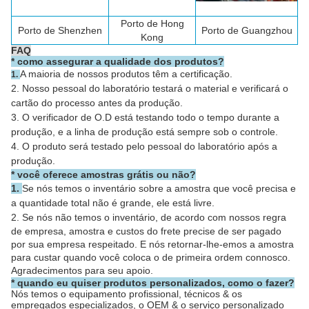
Porto de Hong
Porto de
Shenzhen
Porto de Guangzhou
Kong
FAQ
*
como assegurar a qualidade dos produtos?
A maioria de nossos produtos têm a certificação.
1.
2. Nosso pessoal do laboratório testará o material e verificará o
cartão do processo antes da produção.
3. O verificador de O.D está testando todo o tempo durante a
produção, e a linha de produção está sempre sob o controle.
4. O produto será testado pelo pessoal do laboratório após a
produção.
* você oferece amostras grátis ou não?
1.
Se nós temos o inventário sobre a amostra que você precisa e
a quantidade total não é grande, ele está livre.
2.
Se nós não temos o inventário, de acordo com nossos regra
de empresa, amostra e custos do frete precise de ser pagado
por sua empresa respeitado. E nós retornar-lhe-emos a amostra
para custar quando você coloca o de primeira ordem connosco.
Agradecimentos para seu apoio.
* quando eu quiser produtos personalizados, como o fazer?
Nós temos o equipamento profissional, técnicos & os
empregados especializados, o OEM & o serviço personalizado