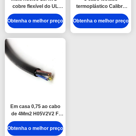
cobre flexível do UL
termoplástico Calibre
2464 industriais do
de diâmetro de fios do
Obtenha o melhor preço
cabo 26AWG elétrico
Obtenha o melhor preço
condutor 10, fio
industrial de SJT/SJTW
500 Ft
Em casa 0,75 ao cabo
de 4Mm2 H05V2V2 F,
núcleo 2 isolaram o fio
Obtenha o melhor preço
elétrico