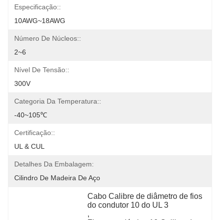
Especificação::
10AWG~18AWG
Número De Núcleos::
2~6
Nível De Tensão::
300V
Categoria Da Temperatura::
-40~105℃
Certificação::
UL & CUL
Detalhes Da Embalagem:
Cilindro De Madeira De Aço
Cabo Calibre de diâmetro de fios 
do condutor 10 do UL 3
, 