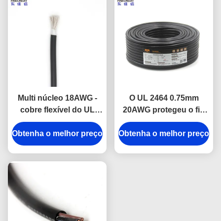
Multi núcleo 18AWG -
O UL 2464 0.75mm
cobre flexível do UL
20AWG protegeu o fio
2464 industriais do
protegido resistente do
Obtenha o melhor preço
cabo 26AWG elétrico
Obtenha o melhor preço
óleo industrial do cabo
elétrico