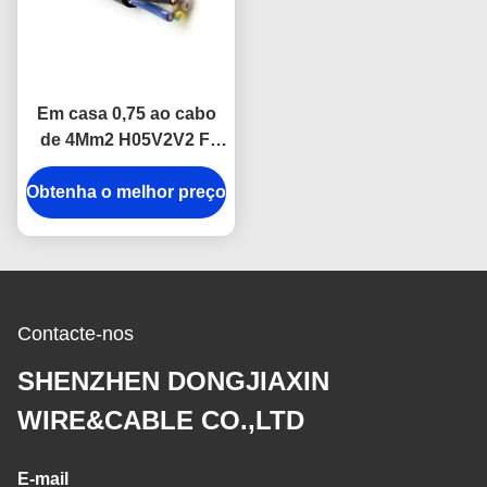
Em casa 0,75 ao cabo
de 4Mm2 H05V2V2 F,
núcleo 2 isolaram o fio
Obtenha o melhor preço
elétrico
Contacte-nos
SHENZHEN DONGJIAXIN
WIRE&CABLE CO.,LTD
E-mail