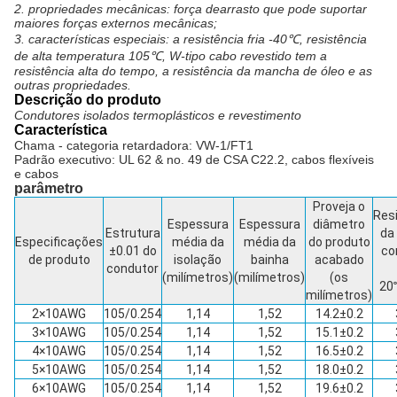
2. propriedades mecânicas: força dearrasto que pode suportar
maiores forças externos mecânicas;
3. características especiais: a resistência fria -40℃, resistência
de alta temperatura 105℃, W-tipo cabo revestido tem a
resistência alta do tempo, a resistência da mancha de óleo e as
outras propriedades.
Descrição do produto
Condutores isolados termoplásticos e revestimento
Característica
Chama - categoria retardadora: VW-1/FT1
Padrão executivo: UL 62 & no. 49 de CSA C22.2, cabos flexíveis
e cabos
parâmetro
Proveja o
Res
Espessura
Espessura
diâmetro
Estrutura
da 
Especificações
média da
média da
do produto
±0.01 do
co
de produto
isolação
bainha
acabado
condutor
(milímetros)
(milímetros)
(os
20
milímetros)
2×10AWG
105/0.254
1,14
1,52
14.2±0.2
3×10AWG
105/0.254
1,14
1,52
15.1±0.2
4×10AWG
105/0.254
1,14
1,52
16.5±0.2
5×10AWG
105/0.254
1,14
1,52
18.0±0.2
6×10AWG
105/0.254
1,14
1,52
19.6±0.2