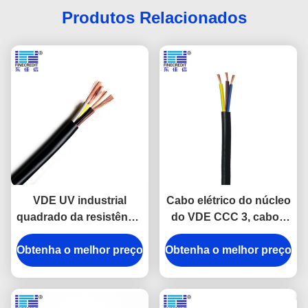
Produtos Relacionados
VDE UV industrial
Cabo elétrico do núcleo
quadrado da resistência
do VDE CCC 3, cabos
do cabo elétrico de
elétricos do PVC de
Obtenha o melhor preço
H03VV-F/RVV 3 * 0,5
Obtenha o melhor preço
H03VV-F H05VV-F