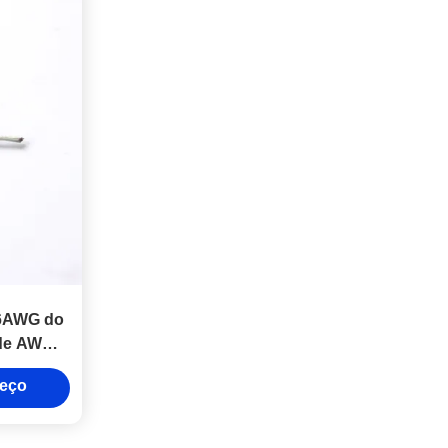
16AWG do
 de AWM
reço