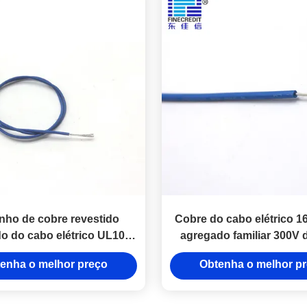
ho de cobre revestido
Cobre do cabo elétrico 
o do cabo elétrico UL1007
agregado familiar 300V
G-16AWG do agregado
1007 revestido
enha o melhor preço
Obtenha o melhor p
familiar