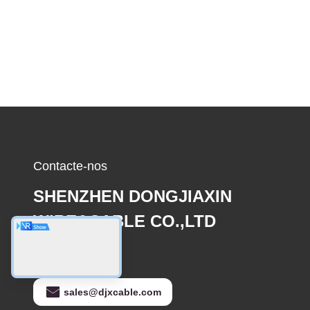
Contacte-nos
SHENZHEN DONGJIAXIN
WIRE&CABLE CO.,LTD
E-mail
sales@djxcable.com