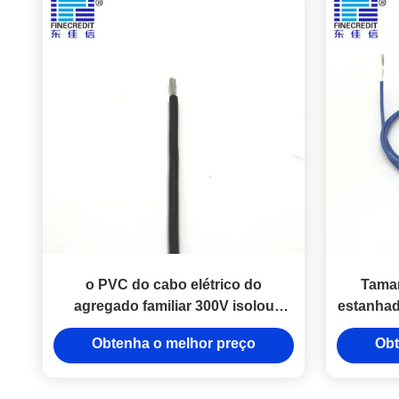
o PVC do cabo elétrico do
Taman
agregado familiar 300V isolou
estanhad
UL1007 a aprovação 28AWG
32AW
Obtenha o melhor preço
Obt