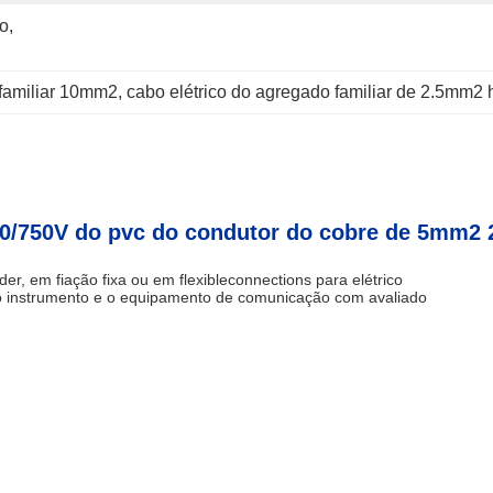
, 
 familiar 10mm2
, 
cabo elétrico do agregado familiar de 2.5mm2 
450/750V do pvc do condutor do cobre de 5
er, em fiação fixa ou em flexibleconnections
para elétrico
o instrumento
e o equipamento de comunicação com avaliado