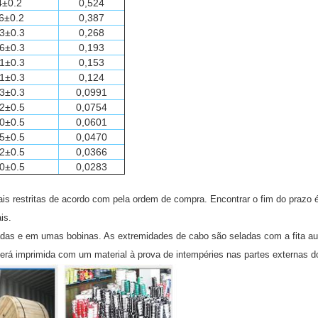
4±0.2
0,524
6±0.2
0,387
3±0.3
0,268
6±0.3
0,193
1±0.3
0,153
1±0.3
0,124
3±0.3
0,0991
2±0.5
0,0754
0±0.5
0,0601
5±0.5
0,0470
2±0.5
0,0366
0±0.5
0,0283
 restritas de acordo com pela ordem de compra. Encontrar o fim do prazo 
is.
ladas e em umas bobinas. As extremidades de cabo são seladas com a fita 
rá imprimida com um material à prova de intempéries nas partes externas do 