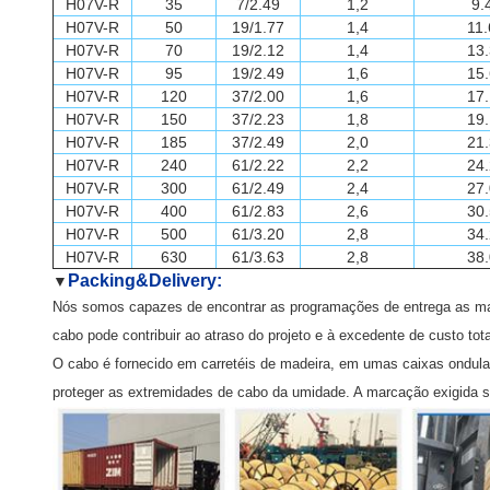
H07V-R
35
7/2.49
1,2
9.
H07V-R
50
19/1.77
1,4
11.
H07V-R
70
19/2.12
1,4
13.
H07V-R
95
19/2.49
1,6
15.
H07V-R
120
37/2.00
1,6
17.
H07V-R
150
37/2.23
1,8
19.
H07V-R
185
37/2.49
2,0
21.
H07V-R
240
61/2.22
2,2
24.
H07V-R
300
61/2.49
2,4
27.
H07V-R
400
61/2.83
2,6
30.
H07V-R
500
61/3.20
2,8
34.
H07V-R
630
61/3.63
2,8
38.
Packing&Delivery:
▼
Nós somos capazes de encontrar as programações de entrega as mais
cabo pode contribuir ao atraso do projeto e à excedente de custo tota
O cabo é fornecido em carretéis de madeira, em umas caixas ondu
proteger as extremidades de cabo da umidade. A marcação exigida se