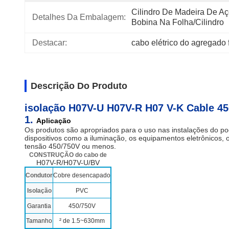
Cilindro De Madeira De Aço
Detalhes Da Embalagem:
Bobina Na Folha/cilindro
Destacar:
cabo elétrico do agregado
Descrição Do Produto
isolação H07V-U H07V-R H07 V-K Cable 
1.
Aplicação
Os produtos são apropriados para o uso nas instalações do pod
dispositivos como a iluminação, os equipamentos eletrônicos, 
tensão 450/750V ou menos.
CONSTRUÇÃO do cabo de
H07V-R/H07V-U/BV
Condutor
Cobre desencapado
Isolação
PVC
Garantia
450/750V
Tamanho
² de 1.5~630mm