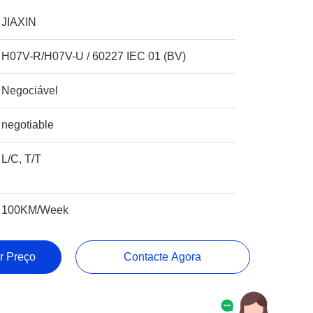
JIAXIN
H07V-R/H07V-U / 60227 IEC 01 (BV)
Negociável
negotiable
L/C, T/T
100KM/Week
r Preço
Contacte Agora