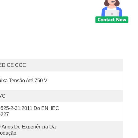
ED CE CCC
ixa Tensão Até 750 V
VC
525-2-31:2011 Do EN; IEC 
0227
 Anos De Experiência Da 
rodução