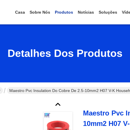
Casa
Sobre Nós
Produtos
Notícias
Soluções
Víd
Detalhes Dos Produtos
r
Maestro Pvc Insulation Do Cobre De 2.5-10mm2 H07 V-K Househol
Maestro Pvc I
10mm2 H07 V-K