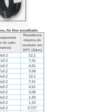
os, fio fino encalhado
Resistência
madamente
máxima do
o do cabo
condutor em
ímetros)
20℃ (Ω/km)
0±0.2
12,1
7±0.2
7,41
2±0.2
4,61
7±0.2
3,08
8±0.2
12,1
4±0.2
7,41
9±0.2
4,61
3±0.2
3,08
8±0.2
1,83
8±0.2
1,15
4±0.2
0,727