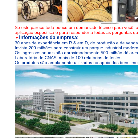
Se este parece toda pouco um demasiado técnico para você, a 
aplicação específica e para responder a todas as perguntas qu
Informações da empresa:
▼
30 anos de experiência em R & em D, de produção e de vendas
Invista 200 milhões para construir um parque industrial mod
Os ingressos anuais são aproximadamente 500 milhão dólares
Laboratório de CNAS, mais de 100 relatórios de testes.
Os produtos são amplamente utilizados no apoio dos bens imobi