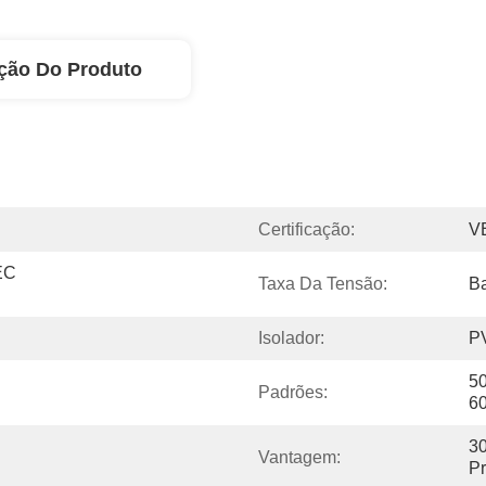
ção Do Produto
Certificação:
V
C 
Taxa Da Tensão:
Ba
Isolador:
P
50
Padrões:
6
30
Vantagem:
P