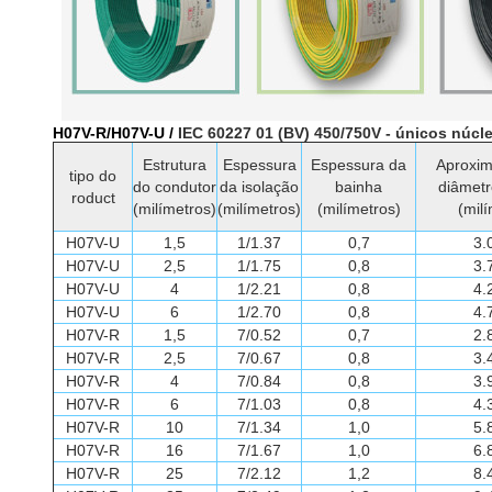
H07V-R/H07V-U /
IEC 60227 01 (BV) 450/750V - únicos núcle
Estrutura
Espessura
Espessura da
Aproxi
tipo do
do condutor
da isolação
bainha
diâmetr
roduct
(milímetros)
(milímetros)
(milímetros)
(mil
H07V-U
1,5
1/1.37
0,7
3.
H07V-U
2,5
1/1.75
0,8
3.
H07V-U
4
1/2.21
0,8
4.
H07V-U
6
1/2.70
0,8
4.
H07V-R
1,5
7/0.52
0,7
2.
H07V-R
2,5
7/0.67
0,8
3.
H07V-R
4
7/0.84
0,8
3.
H07V-R
6
7/1.03
0,8
4.
H07V-R
10
7/1.34
1,0
5.
H07V-R
16
7/1.67
1,0
6.
H07V-R
25
7/2.12
1,2
8.