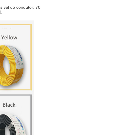
ível do condutor: 70
0.