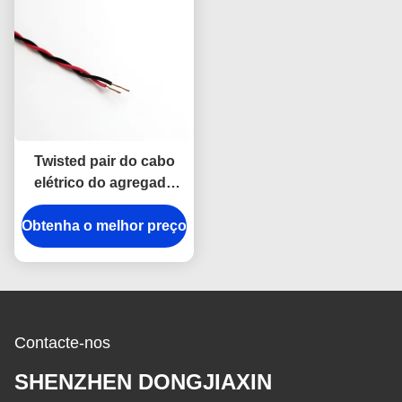
Twisted pair do cabo
elétrico do agregado
familiar do núcleo de
Obtenha o melhor preço
0.6/1KV Rvs 2
Contacte-nos
SHENZHEN DONGJIAXIN