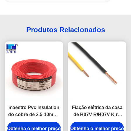
Produtos Relacionados
maestro Pvc Insulation
Fiação elétrica da casa
do cobre de 2.5-10mm2
de H07V-R/H07V-K rv,
H07 V-K Household
1,5 ao gancho 185mm2
Obtenha o melhor preço
Electrical Cable
Obtenha o melhor preço
flexível acima do fio