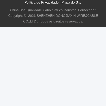
Política de Privacidade
|
Mapa do Site
China Boa Qualidade Cabo elétrico industrial Fornecedor.
Copyright © -2026 SHENZHEN DONGJIAXIN WIRE&CABLE
CO.,LTD . Todos os direitos reservados.