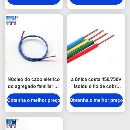
Núcleo do cabo elétrico
a única costa 450/750V
do agregado familiar de
isolou o fio de cobre
H05V-R H07V-R 0.5mm2
H07V K CCC alistado
Obtenha o melhor preço
único para a
Obtenha o melhor preço
construção