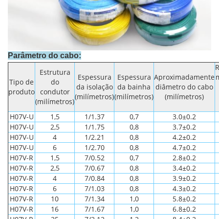
Parâmetro do cabo:
R
Estrutura
Espessura
Espessura
Aproximadamente
Tipo de
do
da isolação
da bainha
diâmetro do cabo
produto
condutor
(milímetros)
(milímetros)
(milímetros)
(milímetros)
H07V-U
1,5
1/1.37
0,7
3.0±0.2
H07V-U
2,5
1/1.75
0,8
3.7±0.2
H07V-U
4
1/2.21
0,8
4.2±0.2
H07V-U
6
1/2.70
0,8
4.7±0.2
H07V-R
1,5
7/0.52
0,7
2.8±0.2
H07V-R
2,5
7/0.67
0,8
3.4±0.2
H07V-R
4
7/0.84
0,8
3.9±0.2
H07V-R
6
7/1.03
0,8
4.3±0.2
H07V-R
10
7/1.34
1,0
5.8±0.2
H07V-R
16
7/1.67
1,0
6.8±0.2