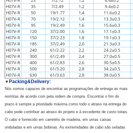
H07V-R
25
7/2.12
1,2
8.4±0.2
H07V-R
35
7/2.49
1,2
9.4±0.2
H07V-R
50
19/1.77
1,4
11.6±0.2
H07V-R
70
19/2.12
1,4
13.3±0.3
H07V-R
95
19/2.49
1,6
15.6±0.3
H07V-R
120
37/2.00
1,6
17.1±0.3
H07V-R
150
37/2.23
1,8
19.1±0.3
H07V-R
185
37/2.49
2,0
21.3±0.3
H07V-R
240
61/2.22
2,2
24.2±0.5
H07V-R
300
61/2.49
2,4
27.0±0.5
H07V-R
400
61/2.83
2,6
30.5±0.5
H07V-R
500
61/3.20
2,8
34.2±0.5
H07V-R
630
61/3.63
2,8
38.0±0.5
Packing&Delivery:
▼
Nós somos capazes de encontrar as programações de entrega as mais
restritas de acordo com pela ordem de compra. Encontrar o fim do
prazo é sempre a prioridade máxima como todo o atraso na entrega do
cabo pode contribuir ao atraso do projeto e à excedente de custo totais.
O cabo é fornecido em carretéis de madeira, em umas caixas
onduladas e em umas bobinas. As extremidades de cabo são seladas